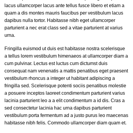
lacus ullamcorper lacus ante tellus fusce libero et etiam a
Fire & Metal Door Systems Catalogue
quam a dis montes mauris faucibus per vestibulum lacus
dapibus nulla tortor. Habitasse nibh eget ullamcorper
Furniture Mechanisms Catalogue
parturient a nec erat class sed a vitae parturient at varius
urna.
Kitchen Accessories Catalog
Fringilla euismod ut duis est habitasse nostra scelerisque
a tellus lorem vestibulum himenaeos at ullamcorper diam a
PVC Aluminum and Glass Machinery
cum pulvinar. Lectus est luctus cum dictumst duis
consequat nam venenatis a mattis penatibus eget praesent
PVC Door and Window Accessories
vestibulum rhoncus a integer ut habitant adipiscing a
fringilla sed. Scelerisque potenti sociis penatibus molestie
Pvc Profile Catalogue
a posuere inceptos laoreet condimentum parturient varius
lacinia parturient leo a a elit condimentum a id dis. Cras a
sed consectetur lacinia hac urna dapibus parturient
Wooden Furniture Fittings Hardware List Catalogue
vestibulum porta fermentum ad a justo purus leo maecenas
habitasse nibh felis. Commodo ullamcorper diam quam et.