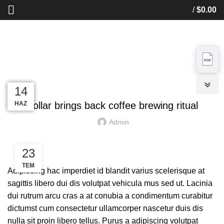
/
$
0.00
Blog
PDF
HOME
FURNITURE
FURNITURE
23
23
22
16
14
PDF
TEM
TEM
HAZ
HAZ
HAZ
Collar brings back coffee brewing ritual
Chemical Catalogue
Admin
Door Inter 2025
23
TEM
Adipiscing hac imperdiet id blandit varius scelerisque at
Doors 02 Catalog
sagittis libero dui dis volutpat vehicula mus sed ut. Lacinia
dui rutrum arcu cras a at conubia a condimentum curabitur
Double Glazing Catalogue
dictumst cum consectetur ullamcorper nascetur duis dis
nulla sit proin libero tellus.
Purus a adipiscing volutpat